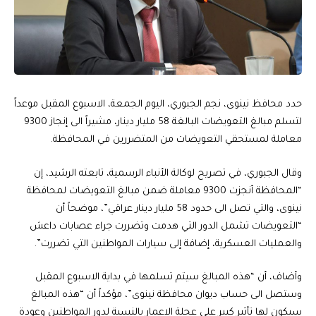
حدد محافظ نينوى، نجم الجبوري، اليوم الجمعة، الاسبوع المقبل موعداً
لتسلم مبالغ التعويضات البالغة 58 مليار دينار، مشيراً الى إنجاز 9300
معاملة لمستحقي التعويضات من المتضررين في المحافظة.
وقال الجبوري، في تصريح لوكالة الأنباء الرسمية، تابعته الرشيد، إن
“المحافظة أنجزت 9300 معاملة ضمن مبالغ التعويضات لمحافظة
نينوى، والتي تصل الى حدود 58 مليار دينار عراقي”، موضحاً أن
“التعويضات تشمل الدور التي هدمت وتضررت جراء عصابات داعش
والعمليات العسكرية، إضافة إلى سيارات المواطنين التي تضررت”.
وأضاف، أن “هذه المبالغ سيتم تسلمها في بداية الاسبوع المقبل
وستصل الى حساب ديوان محافظة نينوى”، مؤكداً أن “هذه المبالغ
سيكون لها تأثير كبير على عجلة الاعمار بالنسبة لدور المواطنين وعودة