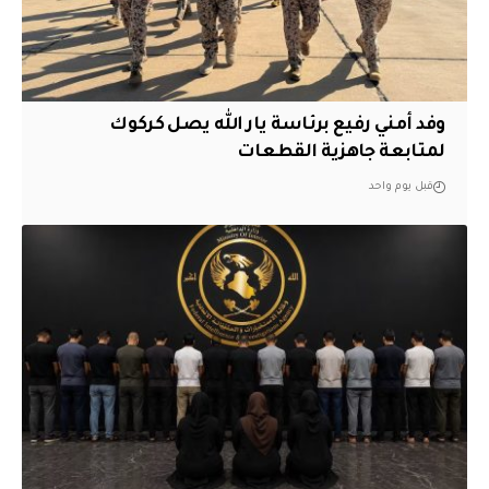
وفد أمني رفيع برئاسة يار الله يصل كركوك
لمتابعة جاهزية القطعات
قبل يوم واحد