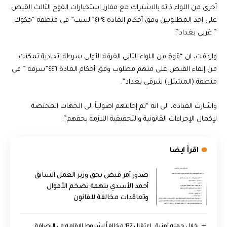
أخرى من اللواء ذاته بالاشتراك مع مفارز استخبارات الفوج الثالث القبض
على احد المطلوبين وفق أحكام المادة ٤٣٤”السب” في منطقة “جكوك
” غربي بغداد”.
واردفت، ان “قوة من اللواء الثاني الفرقة الأولى شرطة اتحادية تمكنت
من إلقاء القبض على متهم مطلوب وفق أحكام المادة ٤٤٦”سرقة ” في
منطقة (المشتل) شرقي بغداد”.
واشارت القيادة، الى انه “تم إحالتهم اصولياً الى الجهات المختصة
لإكمال الإجراءات القانونية والتحقيقية اللازمة بحقهم”.
اقرأ ايضا
صدور أمر قبض بحق وزير العمل السابق
أحمد الأسدي بتهمة تضخم الأموال
وتعاقدات مخالفة للقانون
خلال حملة أمنية.. اعتقال 132 مخالفاً لشروط الإقامة في الرصافة