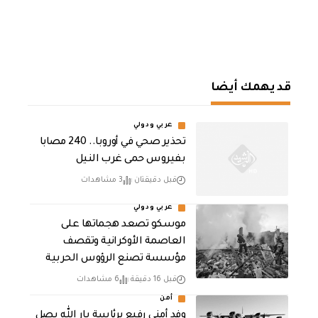
قد يهمك أيضا
عربي ودولي
تحذير صحي في أوروبا.. 240 مصابا
بفيروس حمى غرب النيل
قبل دقيقتان
3 مشاهدات
عربي ودولي
موسكو تصعد هجماتها على
العاصمة الأوكرانية وتقصف
مؤسسة تصنع الرؤوس الحربية
قبل 16 دقيقة
6 مشاهدات
أمن
وفد أمني رفيع برئاسة يار الله يصل