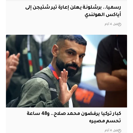
رسميا.. برشلونة يعلن إعارة تير شتيجن إلى
أياكس الهولندي
قبل 4 أيام
كبار تركيا يرفضون محمد صلاح.. و48 ساعة
تحسم مصيره
قبل 4 أيام