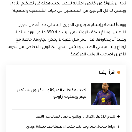
نادي برشلونة عن خالص امتنانه للاعب لمساهمته في تضخيم النادي
ويتمنى له كل التوفيق في المستقبل في حياته الشخصية والمهنية”.
ووفقاً لمصادر إسبانية، يفرض الدوري الإسباني حدا أقصى لأجور
اللاعبين، ويبلغ سقف الرواتب في برشلونة 350 مليون يورو سنويا،
وعليه ألا يتجاوزها، هذا الامر مثل عقبة لا يمكن تجاوزها، خاصة مع
ارتفاع راتب ميسي الضخم، وفشل النادي الكتالوني بالتخلص من نجومه
الآخرين أصحاب الرواتب المرتفعة.
اقرأ ايضا
أحدث مفاجآت الميركاتو.. ليفربول يستعير
نجم برشلونة أراوخو
لليوم الـ32 على التوالي.. رونالدو يواصل الغياب عن النصر
رواية جديدة.. بيريز ومورينيو ينفجران غضبًا بعد خسارة رودري