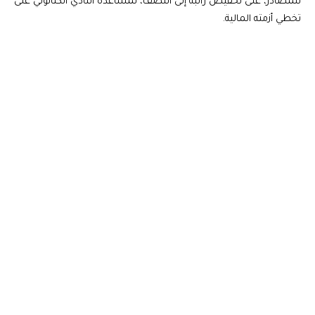
للمصادر، على تخفيض راتبه إلى النصف، لمساعدة النادي الكتالوني على
تخطي أزمته المالية.