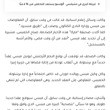
غربلة كبرى في تشيلسي.. ألونسو يستعد للتخلص من 16 لاعبًا
وكانت وسائل إعلام اسبانية، قد قالت في وقت سابق، أن المفاوضات
بين ميسي وإدارة النادي الكتالوني وصلت إلى “طريق مسدود”.
كما أكدت صحيفة “ماركا” هذه الأخبار الصادمة، صباح الخميس، مشيرة
إلى أن تجديد عقد ميسي “أبعد من أي وقت مضى، والأمر أشبه
بالمستحيل”.
وكانت الصحف قد توقعت أن يوقع النجم الأرجنتيني ليونيل ميسي عقداً
جديداً مع برشلونة، في أعقاب عودته من إجازة قضاها في جزيرة إبيزا.
وكان وكيل ميسي ووالده خورخي قد خاض اجتماعاً مع إدارة برشلونة،
الخميس، للتفاوض على العقد الجديد، وهي المفاوضات التي لم تنتهي
بالاتفاق.
وأشارت مصادر إسبانية، في وقت سابق، أن ميسي سيوقع عقدا جديدا
طويلا، وهو ما سيأتي “بتضحية” كبيرة من ميسي، الذي وافق وفقا