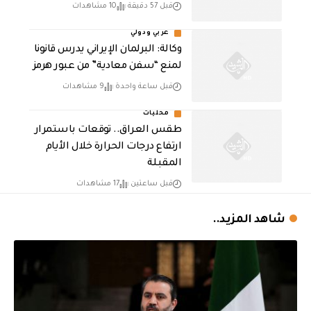
قبل 57 دقيقة
10 مشاهدات
عربي ودولي
وكالة: البرلمان الإيراني يدرس قانونا
لمنع “سفن معادية” من عبور هرمز
قبل ساعة واحدة
9 مشاهدات
محليات
طقس العراق.. توقعات باستمرار
ارتفاع درجات الحرارة خلال الأيام
المقبلة
قبل ساعتين
17 مشاهدات
شاهد المزيد..