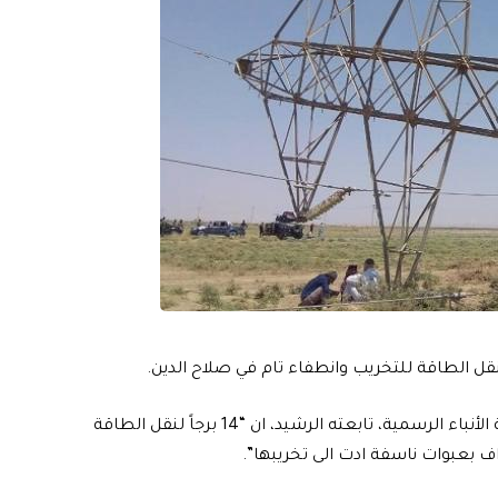
وقال المتحدث بإسم الوزارة احمد موسى، في تصريح لوكالة الأنباء الرسمية، تابعته الرشيد، ان “14 برجاً لنقل الطاقة
 بعبوات ناسفة ادت الى تخريبها”.