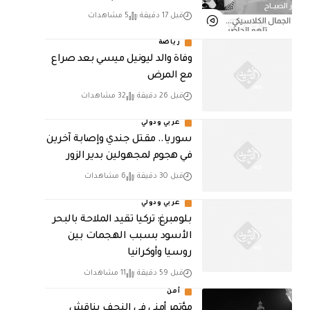
قبل 17 دقيقة
5 مشاهدات
رياضة
وفاة والد ليونيل ميسي بعد صراع
مع المرض
قبل 26 دقيقة
32 مشاهدات
عربي ودولي
سوريا.. مقتل جندي وإصابة آخرين
في هجوم لمجهولين بدير الزور
قبل 30 دقيقة
6 مشاهدات
عربي ودولي
بلومبرغ: تركيا تقيد الملاحة بالبحر
الأسود بسبب الهجمات بين
روسيا وأوكرانيا
قبل 59 دقيقة
11 مشاهدات
أمن
مؤتمر أمني في النجف يناقش