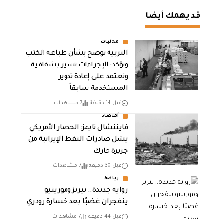
قد يهمك أيضا
محليات
التربية توضح بشأن طباعة الكتب
وتؤكد: الإجراءات تسير بشفافية
ونعتمد على إعادة تدوير
المستخدمة سابقاً
قبل 14 دقيقة
7 مشاهدات
أقتصاد
فايننشال تايمز: الحصار الأمريكي
يشل صادرات النفط الإيرانية من
جزيرة خارك
قبل 30 دقيقة
7 مشاهدات
رياضة
رواية جديدة.. بيريز ومورينيو
ينفجران غضبًا بعد خسارة رودري
قبل 44 دقيقة
7 مشاهدات