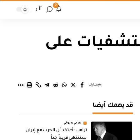
9
أأ
تشفيات على
شارك
قد يهمك أيضا
عربي ودولي
‏ترامب: أعتقد أن الحرب مع إيران
ستنتهي قريباً جداً