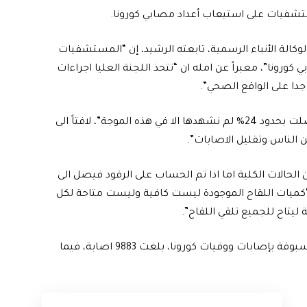
ستشفيات على استيعاب أعداد مصابي كورونا.
وكالة الأنباء الرسمية، تابعته الرشيد، إن “المستشفيات
ورونا”، معبراً عن امله ان “تتحذ اللجنة العليا اجراءات
جدا على الواقع الصحي”.
وأضاف، ان “هنالك زيادة متصاعدة ونسبة الموجب الان وصلت بحدود 24% لم نشهدها الا في هذه الموجة”، لافتاً الى
ن الناس وتقليل الاصابات”.
الأمير، ان “نسبة الرقود الان بحدود 2 الى 3 % من الحالات الكلية اما اذا تم الحساب على الرقود فيصل الى
ن “كميات اللقاح الموجودة ليست كافية وليست متاحة لكل
ليتاح للجميع تلقي اللقاح”.
واعلنت وزارة الصحة، أمس الاثنين، تسجيل حصيلة غير مسبوقة بإصابات ووفيات كورونا، بلغت 9883 اصابة، فيما