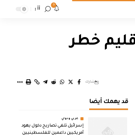
9
أأ
قليم خطر
شارك
قد يهمك أيضا
عربي ودولي
إسرائيل تلغي تصاريح دخول يهود
أمريكيين داعمين للفلسطينيين