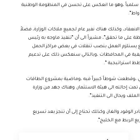
 سلمياً ،وهو ما انعكس على تحسن في المنظومة الوطنية
عقاد، وكذلك هناك نفير عام لجميع ملاكات الوزارة، فضلاً
فظة على ما تحقق”، مشيراً الى أن “تنفيذ ماوجه به رئيس
يع يستلزم العمل بنصب تنقلات في بعض مراكز الحمل
يفية في المحافظات ،وبالتالي سنعكس ذلك على تدعيم
طط استراتيجية “.
ئي ،وقطعت شوطاً كبيراً فيه ،وماضية بمشروع الطاقات
تمت إحالته الى هيئة الاستثمار، وهناك جهد من وزارة
لملف ويحال الى التنفيذ”.
در الوقود والغاز، وكذلك تحتاج إلى أن تنجز بعد تسريع
يع الربط مع الخليج”.