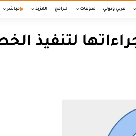
عربي ودولي
منوعات
البرامج
المزيد
مباشر
راءاتها لتنفيذ الخط