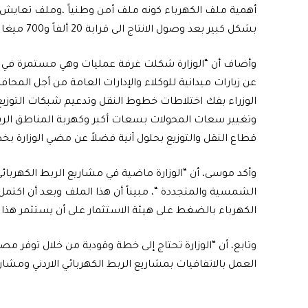
أهمية ملف الكهرباء كونه ملف أمن وطنياً ،وملف تعايش
بشكل كبير بعد وصول الانتاج الى قرابة 20 ألفاً و700 ميغا واط”.
وأضاف أن “الوزارة شكلت غرفة عمليات وهي مستمرة في الان
عن زيارات ميدانية للوكلاء والإدارات العامة من أجل المحا
الوزراء بفك اختلاطات خطوط النقل وتدعيم شبكات التوز
وتغيير سعات المحولات بسعات أكبر وكهربة المناطق الر
قطاع النقل والتوزيع بحلول آنية فضلاً عن مضي الوزارة بخ
وأكد موسى، أن “الوزارة ماضية في مشاريع الربط الكهربا
الشمسية والمتجددة “، مبيناً أن هذا الملف وبعد أن اكتمل 
الكهرباء بالضغط على هيئة الاستثمار على أن يستثمر هذا ا
وتابع، أن “الوزارة تحتاج إلى خطة وقودية من خلال توفر مصا
العمل بالاتفاقيات بمشاريع الربط الكهربائي الاردني ومشار