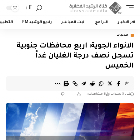
أأ
اخر الاخبار
البرامج
البث المباشر
راديو الرشيد FM
التطبي
محليات
الانواء الجوية: اربع محافظات جنوبية
تسجل نصف درجة الغليان غداً
الخميس
قبل 5 سنوات
8 مشاهدات