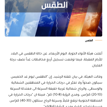
الطقس
أعلنت هيئة الأنواء الجوية، اليوم الأربعاء، عن حالة الطقس في البلاد
للأيام المقبلة، فيما توقعت تسجيل أربع محافظات غداً نصف درجة
الغليان.
وقالت الهيئة، في بيان تلقته الرشيد، إن "الطقس ليوم غد الخميس
سيكون صحواً ولا تغيّر في درجات الحرارة في المنطقتين الشمالية
والوسطى، والرياح شمالية غربية خفيفة السرعة الى معتدلة السرعة
(10-20) كم/س ،ومدى الرؤية (8-10) كم"، مبينة ان "درجات الحرارة في
المنطقة الجنوبية ترتفع قليلاً وسرعة الرياح ستكون (30-40) كم/س
مسببة تصاعد الغبار ومدى الرؤية (6-8)كم".