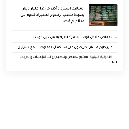
المنافذ: استرداد أكثر من 1.2 مليار دينار
بضبط تلاعب برسوم استيراد لحوم في
ميناء أم قصر
انخفاض معدل الولادات للمرأة العراقية من 7 إلى 3 ولادات
وزير خارجية لبنان: حريصون على استكمال المفاوضات مع إسرائيل
القانونية النيابية: مقترح لخفض وتنظيم رواتب الرئاسات والدرجات
العليا