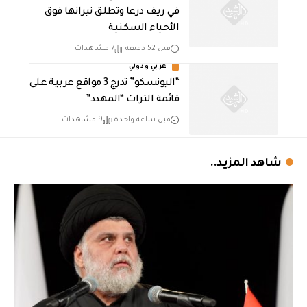
في ريف درعا وتطلق نيرانها فوق
الأحياء السكنية
قبل 52 دقيقة
7 مشاهدات
عربي ودولي
“اليونسكو” تدرج 3 مواقع عربية على
قائمة التراث “المهدد”
قبل ساعة واحدة
9 مشاهدات
شاهد المزيد..