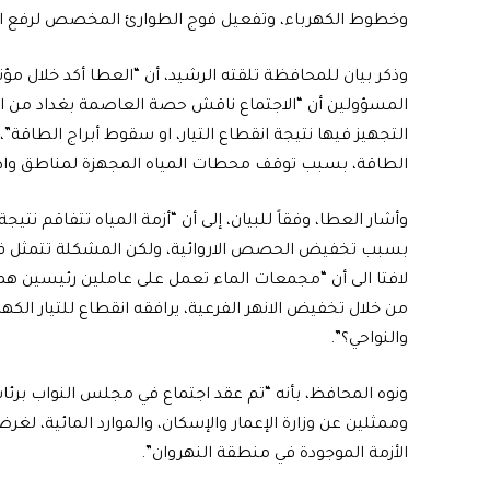
وخطوط الكهرباء، وتفعيل فوج الطوارئ المخصص لرفع ال
وذكر بيان للمحافظة تلقته الرشيد، أن “العطا أكد خلال مؤ
المسؤولين أن “الاجتماع ناقش حصة العاصمة بغداد من ا
التجهيز فيها نتيجة انقطاع التيار، او سقوط أبراج الطاقة”، 
الطاقة، بسبب توقف محطات المياه المجهزة لمناطق وا
وأشار العطا، وفقاً للبيان، إلى أن “أزمة المياه تتفاقم نتيجة
بسبب تخفيض الحصص الاروائية، ولكن المشكلة تتمثل في 
لافتا الى أن “مجمعات الماء تعمل على عاملين رئيسين هما
من خلال تخفيض الانهر الفرعية، يرافقه انقطاع للتيار ال
والنواحي؟”.
ونوه المحافظ، بأنه “تم عقد اجتماع في مجلس النواب ب
وممثلين عن وزارة الإعمار والإسكان، والموارد المائية، لغر
الأزمة الموجودة في منطقة النهروان”.