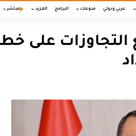
عربي ودولي
منوعات
البرامج
المزيد
مباشر
التجاوزات على خطو
د