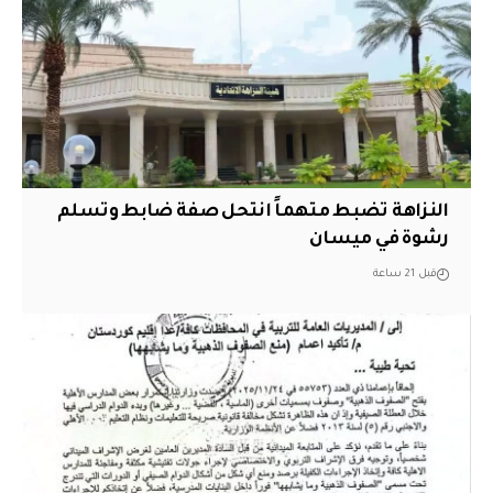
النزاهة تضبط متهماً انتحل صفة ضابط وتسلم
رشوة في ميسان
قبل 21 ساعة