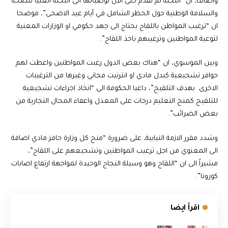
واضاف، ان “اللجنة لم تقدم حتى الان توصياتها الى اللجنة العليا للصحة
والسلامة الوطنية حول الحظر الشامل في أيام عيد الاضحى”، موضحا
ان “ترغيب المواطن باللقاح يحتاج الى جهد حكومي او الوزارات المعنية
لتوعية المواطنين وترغيبهم باخذ اللقاح”.
وبين الموسوي، ان “هناك بعض الدول رغبت المواطنين واعطت لهم
حوافر تشجيعية كبدل مادي او انترنيت مجاني وغيرها من الترغيبات
الاخرى بهدف التلقيح”، داعيا الحكومة الى “اتخاذ اجراءات تشجيعية
للتلقيح كمنح التعليم درجات على المعدل واعفاء المحال التجارية من
بعض الضرائب”.
وشدد مقرر الازمة النيابية، على ضرورة “منح كل وزارة حافز مادي اضافة
الى المعنوي من اجل ترغيب المواطنين وتشجيعهم على اللقاح”،
مشيراً الى ان “اللقاح وهو وسيلة النجاح الوحيدة لمواجهة ارتفاع اصابات
كورونا”.
اقرأ ايضا