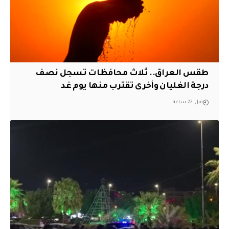
طقس العراق.. ثلاث محافظات تسجل نصف
درجة الغليان وأخرى تقترب منها يوم غد
قبل 22 ساعة