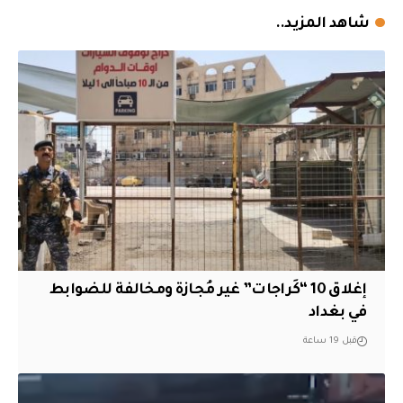
شاهد المزيد..
إغلاق 10 “كَراجات” غير مُجازة ومخالفة للضوابط
في بغداد
قبل 19 ساعة