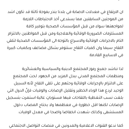
ان الارتفاع في معدلات الاصابة في بلدنا ينذر بموجة ثالثة قد تكون اشد
من الموجتين السابقتين مما يستدعي أخذ الاحتياطات اللازمة
لمواجهتها سواء من قبل المؤسسات الصحية بتوفير كافة
المستلزمات الضرورية الوقائية والعلاجية ومن قبل المواطنين بالالتزام
التام بالاجراءات الوقائية والاسراع بالتوجه الى المؤسسات الصحية لتلقي
اللقاح سيما وان كميات اللقاح ستتوفر بشكل مضاعف وبكميات كبيرة
في الاسابيع القادمة.
لذا نناشد جميع رموز المجتمع الدينية والسياسية والعشائرية
ومنظمات المجتمع المدني ببذل المزيد من الجهود لحث المجتمع
على الالتزام بالإجراءات الوقائية وحثهم على تلقي اللقاح لأنه السبيل
الوحيد لردع هذا الوباء الخطير وتقليل الإصابات والوفيات فإنّ الدول التي
بلغت نسب التغطية باللقاحات فيها مستوياتٍ عالية استمرت بتسجيل
الإصابات لكنها اقل خطورة في معظمها ولا يحتاج المصاب دخول
المستشفى وكذلك شهدت انخفاضا واضحا في معدل الوفيات.
كما ندعو القنوات الاعلامية والمدونين في منصات التواصل الاجتماعي