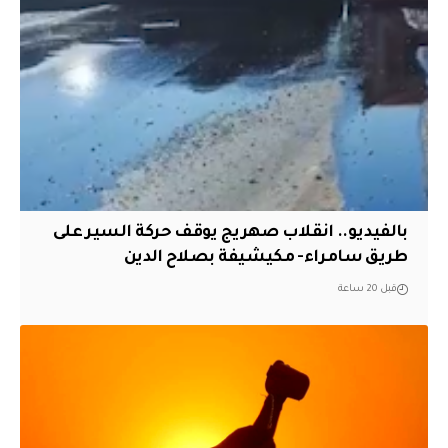
بالفيديو.. انقلاب صهريج يوقف حركة السير على
طريق سامراء- مكيشيفة بصلاح الدين
قبل 20 ساعة