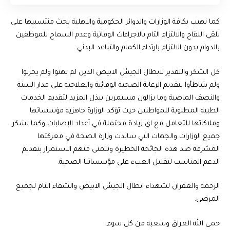
كما نهيب بكافة الوزارات والدوائر الحكومية والاهلية بحث منتسبيها على
تلقي اللقاح والالتزام التام بالاجراءات الوقائية وعدم السماح للموظفين
بالدوام بدون الالتزام بارتداء الكمام والتباعد البدني.
كل الشكر والتقدير لابطال الجيش الابيض الذين لم يهنوا ولم يحزنوا
ولم يتباطأوا بتقديم الرعاية الصحية الوقائية والعلاجية على مدار السنة
والنصف الماضية وما يزالون مستمرين ببذل المزيد لتقديم الخدمات
الطبية المطلوبة للمواطنين حيث تؤكد الوزارة جاهزية مؤسساتها
وملاكاتها للتعامل مع اي زيادة محتملة في أعداد الإصابات وكما نشكر
جميع الوزارات والجهات التي ساندت وزارة الصحة في معركتها
المشرفة ضد هذه الجائحة الخطيرة ونتمنى منهم الاستمرار بتقديم
الدعم المناسب لتقليل العبء على مؤسساتنا الصحية.
الرحمة والغفران لشهداء ابطال الجيش الابيض والشفاء التام لجميع
المرضى.
حمى الله العراق وشعبه من كل سوء.