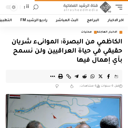
أأ
اخر الاخبار
البرامج
البث المباشر
راديو الرشيد FM
التطبي
الاخبار العاجلة
محليات
الكاظمي من البصرة: الموانىء شريان
حقيقي في حياة العراقيين ولن نسمح
بأي إهمال فيها
قبل 6 سنوات
6 مشاهدات