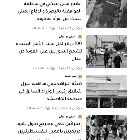
انهيار مبنى سكني في منطقة
الموافقية بالبصرة والدفاع المدني
يبحث عن امرأة مفقودة
قبل 29 دقيقة
14 مشاهدات
عربي ودولي
100 دولار لكل عائد.. الأمم المتحدة
تشجع السوريين على العودة من
لبنان
قبل 54 دقيقة
8 مشاهدات
سياسة
هيئة النزاهة تنفي مداهمة منزل
شقيق رئيس الوزراء السابق في
منطقة الكاظميَّة
قبل ساعة واحدة
10 مشاهدات
عربي ودولي
إسرائيل تلغي تصاريح دخول يهود
أمريكيين داعمين للفلسطينيين