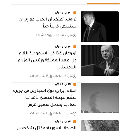
عربي ودولي
‏ترامب: أعتقد أن الحرب مع إيران
ستنتهي قريباً جداً
قبل 7 ساعات
9 مشاهدات
عربي ودولي
أردوغان غدًا في السعودية للقاء
ولي عهد المملكة ورئيس الوزراء
الباكستاني
قبل 8 ساعات
13 مشاهدات
عربي ودولي
اعلام إيراني: دوي انفجارين في جزيرة
قشم نتيجة التصدي لأهداف
معادية بمدخل مضيق هرمز
قبل 8 ساعات
15 مشاهدات
عربي ودولي
الصحة السورية: مقتل شخصين