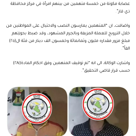
عصابة مكونة من خمسة متهمين من بينهم امرأة في مركز محافظة
ذي قار”.
واضافت، ان “المتهمين يمارسون النصب والاحتيال على المواطنين من
خلال الترويج للعملة المزيفة وبالجرم المشهود، وقد ضبط بحوزتهم
مبلغ مزور مقداره مليون وثمانمائة وخمسون الف دينار من فئة ال(٢٥)
الفاً”.
واشارت الوكالة، الى انه “تم توقيف المتهمين وفق احكام المادة(٢٨١)
حسب قرار قاضي التحقيق”.