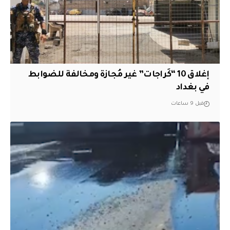
إغلاق 10 “كَراجات” غير مُجازة ومخالفة للضوابط
في بغداد
قبل 9 ساعات