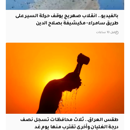
بالفيديو.. انقلاب صهريج يوقف حركة السير على
طريق سامراء- مكيشيفة بصلاح الدين
قبل 10 ساعات
طقس العراق.. ثلاث محافظات تسجل نصف
درجة الغليان وأخرى تقترب منها يوم غد