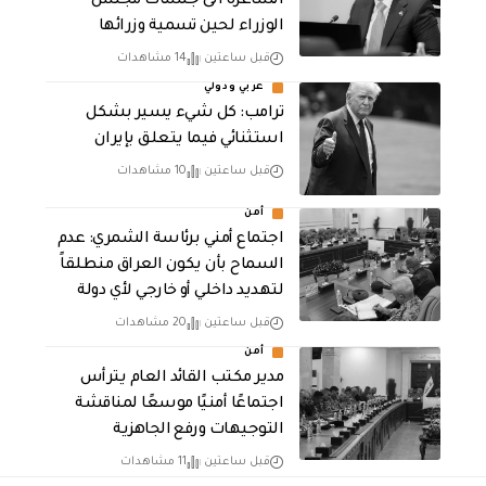
الشاغرة الى جلسات مجلس
الوزراء لحين تسمية وزرائها
قبل ساعتين
14 مشاهدات
عربي ودولي
ترامب: كل شيء يسير بشكل
استثنائي فيما يتعلق بإيران
قبل ساعتين
10 مشاهدات
أمن
اجتماع أمني برئاسة الشمري: عدم
السماح بأن يكون العراق منطلقاً
لتهديد داخلي أو خارجي لأي دولة
قبل ساعتين
20 مشاهدات
أمن
مدير مكتب القائد العام يترأس
اجتماعًا أمنيًا موسعًا لمناقشة
التوجيهات ورفع الجاهزية
قبل ساعتين
11 مشاهدات