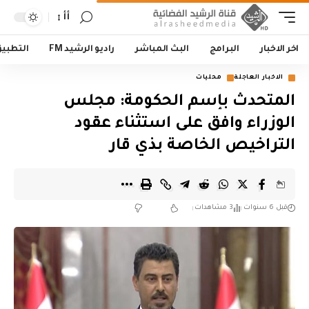
أأ
اخر الاخبار
البرامج
البث المباشر
راديو الرشيد FM
التطبي
الاخبار العاجلة
محليات
المتحدث بإسم الحكومة: مجلس
الوزراء وافق على استثناء عقود
التراخيص الخاصة بذي قار
قبل 6 سنوات
3 مشاهدات