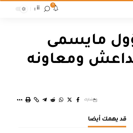
9
أأ
ؤول مايسمى
بداعش ومعاونه
شارك
قد يهمك أيضا