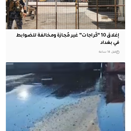
إغلاق 10 “كَراجات” غير مُجازة ومخالفة للضوابط
في بغداد
قبل 14 ساعة