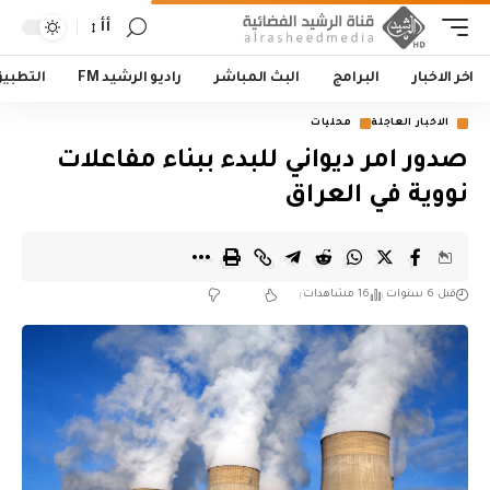
أأ
اخر الاخبار
البرامج
البث المباشر
راديو الرشيد FM
التطبي
الاخبار العاجلة
محليات
صدور امر ديواني للبدء ببناء مفاعلات
نووية في العراق
قبل 6 سنوات
16 مشاهدات