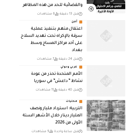
والقضائية للحد من هذه المظاهر
قبل 13 دقيقة
6 مشاهدات
أمن
اعتقال متهم بتنفيذ عملية
سرقة بالإكراه تحت تهديد السلاح
على أحد مراكز المساج وسط
بغداد
قبل 24 دقيقة
7 مشاهدات
عربي ودولي
الأمم المتحدة تحذر من عودة
نشاط ” داعش” في سوريا
قبل 40 دقيقة
11 مشاهدات
محليات
التربية: استرداد مليار ونصف
المليار دينار خلال الأشهر الستة
الأولى من 2026
قبل ساعة واحدة
9 مشاهدات