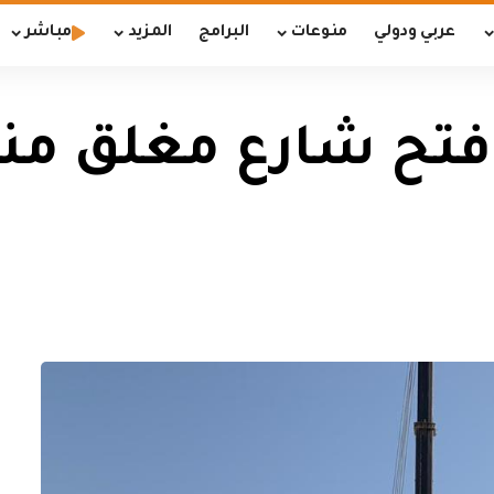
عربي ودولي
منوعات
البرامج
المزيد
مباشر