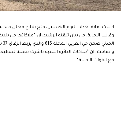
اعلنت امانة بغداد، اليوم الخميس، فتح شارع مغلق منذ سنة 2005 غربي العا
وقالت الامانة، في بيان تلقته الرشيد، ان “ملاكاتها في بلد
المدني ضمن حي العربي المحلة 615 والذي يربط الزقاق 37 بالزقاق 39 غربي العاصمة بغداد”.
مع القوات الامنية”.