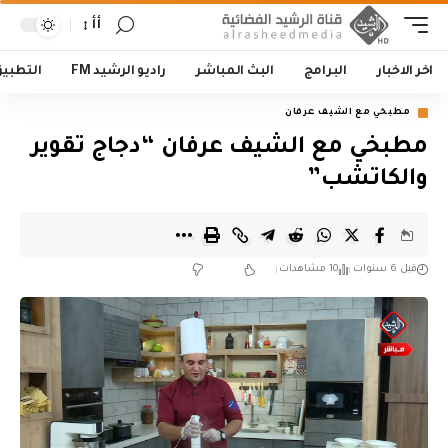
أأ
اخر الاخبار
البرامج
البث المباشر
راديو الرشيد FM
التطبي
مطبخي مع الشيف عرفان
مطبخي مع الشيف عرفان “دجاج تقوير
والكاتشب”
قبل 6 سنوات
10 مشاهدات