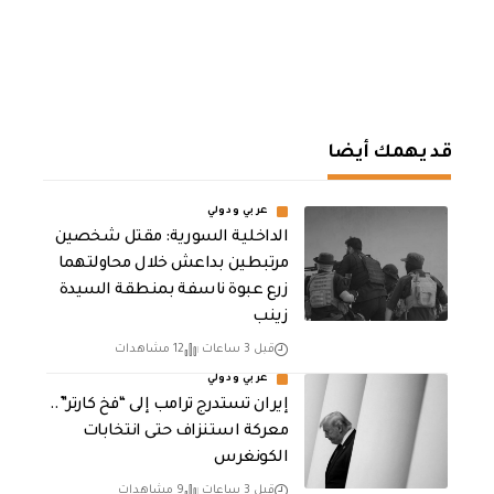
قد يهمك أيضا
عربي ودولي
الداخلية السورية: مقتل شخصين
مرتبطين بداعش خلال محاولتهما
زرع عبوة ناسفة بمنطقة السيدة
زينب
قبل 3 ساعات
12 مشاهدات
عربي ودولي
إيران تستدرج ترامب إلى “فخ كارتر”..
معركة استنزاف حتى انتخابات
الكونغرس
قبل 3 ساعات
9 مشاهدات