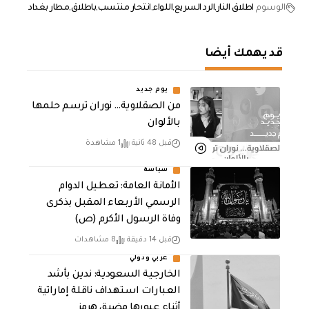
الوسوم
اطلاق النار
الرد السريع
اللواء
انتحار منتسب
باطلاق
مطار بغداد
قد يهمك أيضا
يوم جديد
من الصقلاوية… نوران ترسم حلمها
بالألوان
قبل 48 ثانية
1 مشاهدة
سياسة
الأمانة العامة: تعطيل الدوام
الرسمي الأربعاء المقبل بذكرى
وفاة الرسول الأكرم (ص)
قبل 14 دقيقة
8 مشاهدات
عربي ودولي
‏الخارجية السعودية: ندين بأشد
العبارات استهداف ناقلة إماراتية
أثناء عبورها مضيق هرمز