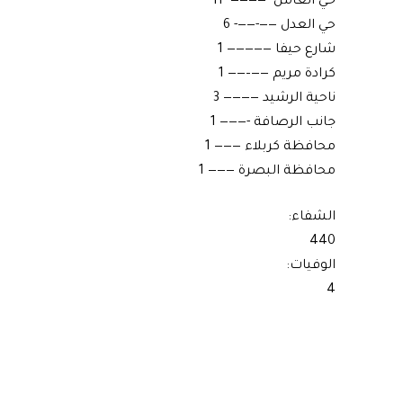
حي العامل -————- 11
حي العدل ——-——- 6
شارع حيفا ————— 1
كرادة مريم ——–—— 1
ناحية الرشيد ———— 3
جانب الرصافة -——— 1
محافظة كربلاء ——— 1
محافظة البصرة ——— 1
الشفاء:
440
الوفيات:
4