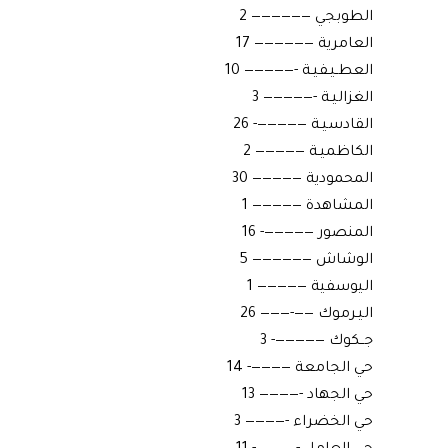
الطوبجي —————— 2
العامرية —————— 17
العطـيـفيـة -————— 10
الغزاليـة -————— 3
القادسيـة —————- 26
الكاظميـة ————— 2
المحمودية ————— 30
المشاهدة ————— 1
المنصور —————- 16
الوشاش —————— 5
اليوسفية ————— 1
اليـرموك ——-——— 26
جــكوك —————- 3
حي الجامعة ————- 14
حي الجهاد -———— 13
حي الخضراء -———— 3