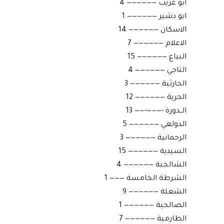
أبو غريب —————— 4
ابو دشير —————— 1
الاسكان —————— 14
الاعلام —————— 7
البياع —————— 15
التاجي —————— 4
الحارثية —————— 3
الحرية —————— 12
الــدورة -———-—— 13
الدولعي —————— 5
الرحمانية —————— 3
السيدية —————— 15
الشالجية —————— 4
الشرطة الخامسة ——— 1
الشعلة —————— 9
الصالحية —————— 1
الطارمية —————— 7