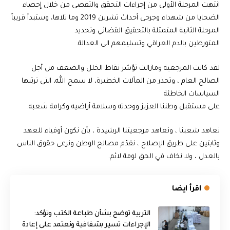
انتهت المرحلة الأولى من إجراءات التحقق والتقصي من خلال إحصاء
الضحايا من شهداء وجرحى أحداث تشرين 2019 وما تلاها، وستبدأ قريباً
المرحلة الثانية المتمثلة بالتحقيق القضائي وتحديد
المتورطين بالدم العراقي وتسليمهم الى العدالة.
لقد كانت المرجعية ومازالت تؤشر نقاط الخلل والضعف من أجل
الصالح العام ، وتحذر من المآلات الخطيرة، لا سمح الله، التي ترتبها
السياسات الخاطئة
على مستقبل وطننا العزيز ووحدته وسلامة أراضيه وكرامة شعبه.
نعاهد شعبنا ، ونعاهد مرجعيتنا الرشيدة ، بأن نكون أوفياء للعهد
وثابتين على طريق الإصلاح ، نقدّم مصالح الوطن ونرعى حقوق الناس
بالعدل ، ولا نخاف في الحق لومة لائم.
اقرأ ايضا
التربية توضح بشأن طباعة الكتب وتؤكد:
الإجراءات تسير بشفافية ونعتمد على إعادة