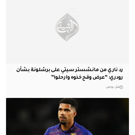
رد ناري من مانشستر سيتي على برشلونة بشأن
رودري: “عرض وقح خذوه وارحلوا”
قبل يومين