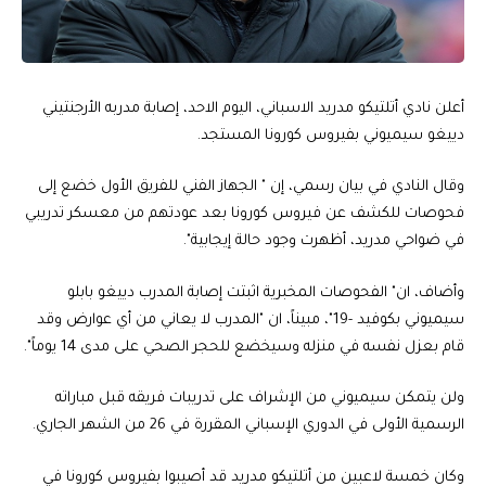
أعلن نادي أتلتيكو مدريد الاسباني، اليوم الاحد، إصابة مدربه الأرجنتيني
دييغو سيميوني بفيروس كورونا المستجد.
وقال النادي في بيان رسمي، إن " الجهاز الفني للفريق الأول خضع إلى
فحوصات للكشف عن فيروس كورونا بعد عودتهم من معسكر تدريبي
في ضواحي مدريد، أظهرت وجود حالة إيجابية".
وأضاف، ان" الفحوصات المخبرية اثبتت إصابة المدرب دييغو بابلو
سيميوني بكوفيد -19"، مبيناً، ان "المدرب لا يعاني من أي عوارض وقد
قام بعزل نفسه في منزله وسيخضع للحجر الصحي على مدى 14 يوماً".
ولن يتمكن سيميوني من الإشراف على تدريبات فريقه قبل مباراته
الرسمية الأولى في الدوري الإسباني المقررة في 26 من الشهر الجاري.
وكان خمسة لاعبين من أتلتيكو مدريد قد أصيبوا بفيروس كورونا في