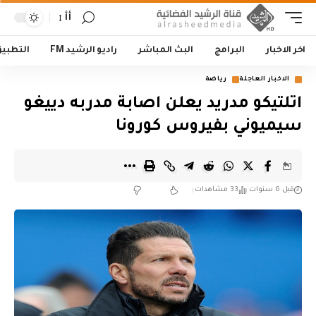
أأ
اخر الاخبار
البرامج
البث المباشر
راديو الرشيد FM
التطبي
الاخبار العاجلة
رياضة
اتلتيكو مدريد يعلن اصابة مدربه دييغو
سيميوني بفيروس كورونا
قبل 6 سنوات
33 مشاهدات