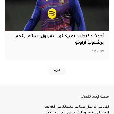
أحدث مفاجآت الميركاتو.. ليفربول يستعير نجم
برشلونة أراوخو
قبل يومين
المزيد
معك اينما تكون..
ابقى على تواصل معنا عبر منصاتنا على التواصل
الاجتماعي وتطبيق الرشيد على الهواتف الذكية.