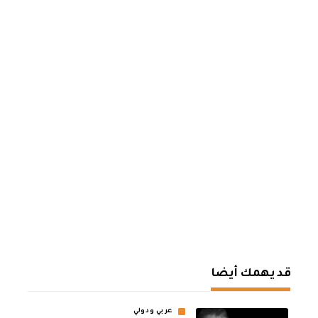
قد يهمك أيضا
عربي ودولي