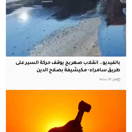
بالفيديو.. انقلاب صهريج يوقف حركة السير على
طريق سامراء- مكيشيفة بصلاح الدين
قبل 20 ساعة