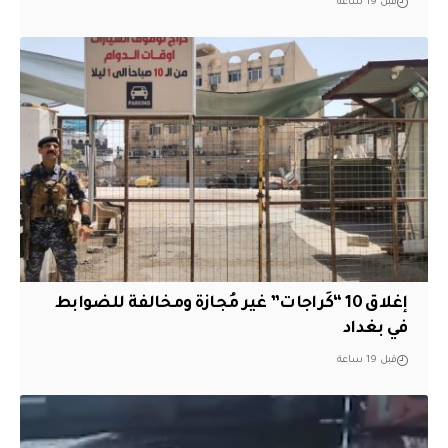
قبل 19 ساعة
إغلاق 10 “كَراجات” غير مُجازة ومخالفة للضوابط
في بغداد
قبل 19 ساعة