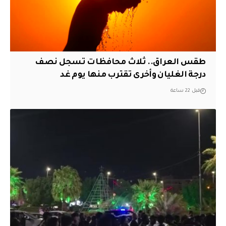
طقس العراق.. ثلاث محافظات تسجل نصف
درجة الغليان وأخرى تقترب منها يوم غد
قبل 22 ساعة