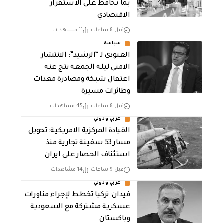
بما يحافظ على الاستقرار
الاقتصادي
قبل 8 ساعات
11 مشاهدات
سياسة
العبودي لـ “الرشيد”: الانتشار
الامني ليلة الجمعة نتج عنه
اعتقال شبكة ومصادرة معدات
وطائرات مسيرة
قبل 8 ساعات
45 مشاهدات
عربي ودولي
القيادة المركزية الامريكية: تحويل
مسار 53 سفينة تجارية منذ
استئناف الحصار على ايران
قبل 9 ساعات
14 مشاهدات
عربي ودولي
فيدان: تركيا تخطط لإجراء مناورات
عسكرية مشتركة مع السعودية
وباكستان