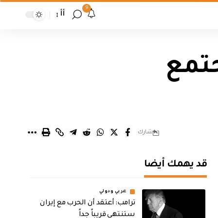
9
أأ
جتمع
شارك
قد يهمك أيضا
عربي ودولي
‏ترامب: أعتقد أن الحرب مع إيران
ستنتهي قريباً جداً