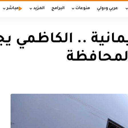
عربي ودولي
منوعات
البرامج
المزيد
مباشر
انية .. الكاظمي ي
لمحافظة