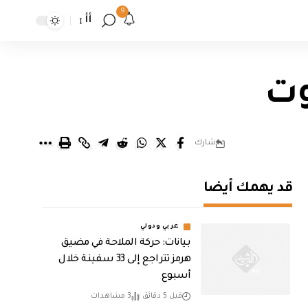
9
أأ
وت
شارك
قد يهمك أيضا
عربي ودولي
بيانات: حركة الملاحة في مضيق
هرمز تتراجع إلى 33 سفينة خلال
أسبوع
قبل 5 دقائق
3 مشاهدات