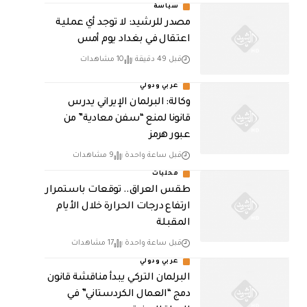
سياسة
مصدر للرشيد: لا توجد أي عملية
اعتقال في بغداد يوم أمس
قبل 49 دقيقة
10 مشاهدات
عربي ودولي
وكالة: البرلمان الإيراني يدرس
قانونا لمنع “سفن معادية” من
عبور هرمز
قبل ساعة واحدة
9 مشاهدات
محليات
طقس العراق.. توقعات باستمرار
ارتفاع درجات الحرارة خلال الأيام
المقبلة
قبل ساعة واحدة
17 مشاهدات
عربي ودولي
البرلمان التركي يبدأ مناقشة قانون
دمج “العمال الكردستاني” في