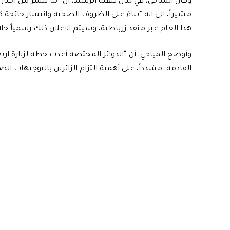
وقال المياحي، في بيان تلقته الرشيد، أن “ما ينشر من أخبار 
مشيراً، الى انه “بناءً على الظروف الصحية وانتشار جائحة كور
هذا العام عبر منفذ زرباطية، وسيتم الاعلان ذلك رسمياً خلال
وأوضح المياحي، أن “الدوائر المختصة أعدت خطة لزيارة اربع
القادمة، مشدداً، على أهمية التزام الزائرين بالتوجيهات ا