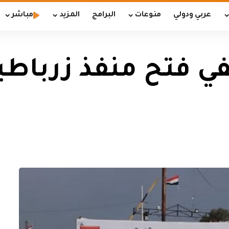
عربي ودولي
منوعات
البرامج
المزيد
مباشر
فتح منفذ زرباطية 