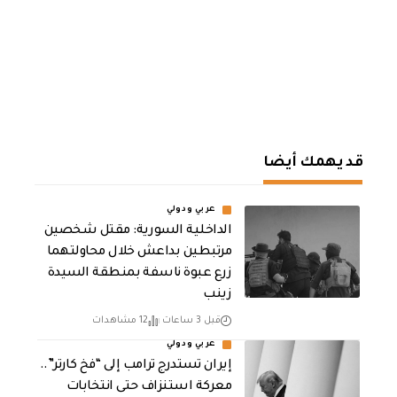
قد يهمك أيضا
عربي ودولي
الداخلية السورية: مقتل شخصين
مرتبطين بداعش خلال محاولتهما
زرع عبوة ناسفة بمنطقة السيدة
زينب
قبل 3 ساعات
12 مشاهدات
عربي ودولي
إيران تستدرج ترامب إلى “فخ كارتر”..
معركة استنزاف حتى انتخابات