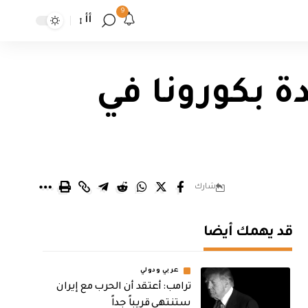
9
أأ
3 اصابة جديدة بكورونا في
شارك
قد يهمك أيضا
عربي ودولي
‏ترامب: أعتقد أن الحرب مع إيران
ستنتهي قريباً جداً