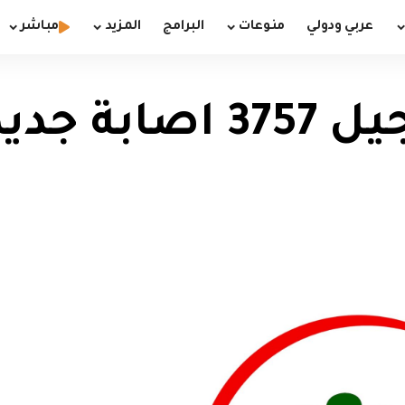
عربي ودولي
منوعات
البرامج
المزيد
مباشر
الصحة تعلن تسجيل 757