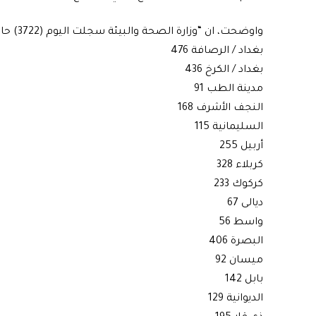
واوضحت، ان “وزارة الصحة والبيئة سجلت اليوم (3722) حالة شفاء في العراق”، موزعة كالتالي:
بغداد / الرصافة 476
بغداد / الكرخ 436
مدينة الطب 91
النجف الأشرف 168
السليمانية 115
أربيل 255
كربلاء 328
كركوك 233
ديالى 67
واسط 56
البصرة 406
ميسان 92
بابل 142
الديوانية 129