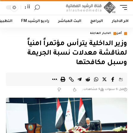
أأ
اخر الاخبار
البرامج
البث المباشر
راديو الرشيد FM
التطبي
أمن
الاخبار العاجلة
وزير الداخلية يترأس مؤتمراً امنياً
لمناقشة معدلات نسبة الجريمة
وسبل مكافحتها
قبل 6 سنوات
9 مشاهدات