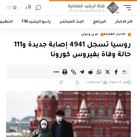
أأ
اخر الاخبار
البرامج
البث المباشر
راديو الرشيد FM
التطبي
الاخبار العاجلة
عربي ودولي
روسيا تسجل 4941 إصابة جديدة و111
حالة وفاة بفيروس كورونا
قبل 6 سنوات
5 مشاهدات