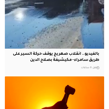
بالفيديو.. انقلاب صهريج يوقف حركة السير على
طريق سامراء- مكيشيفة بصلاح الدين
قبل 6 ساعات