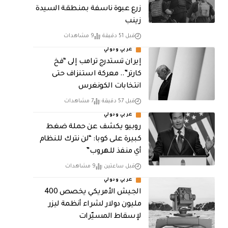
زرع عبوة ناسفة بمنطقة السيدة
زينب
قبل 51 دقيقة
9 مشاهدات
عربي ودولي
إيران تستدرج ترامب إلى “فخ
كارتر”.. معركة استنزاف حتى
انتخابات الكونغرس
قبل 57 دقيقة
7 مشاهدات
عربي ودولي
روبيو يكشف عن حملة ضغط
كبيرة على كوبا: “لن نترك للنظام
أي منفذ للهروب”
قبل ساعتين
9 مشاهدات
عربي ودولي
الجيش الأمريكي يخصص 400
مليون دولار لشراء أنظمة ليزر
لإسقاط المسيّرات