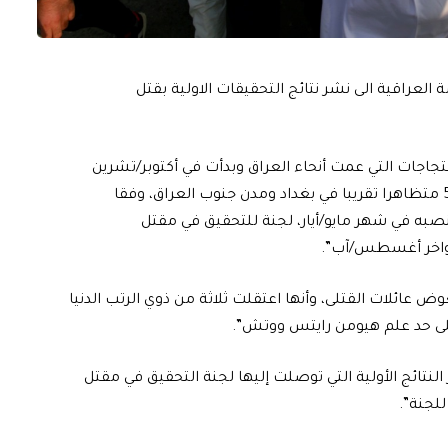
لعراقية الى نشر نتائج التحقيقات الاولية بقتل
جاجات التي عمت أنحاء العراق وبدأت في أكتوبر/تشرين
الأول 2019. تسبب اشتباكات مع قوات الأمن في مقتل 560 متظاهرا تقريبا في بغداد ومدن جنوب العراق، وفقا
نصبه في شهر مايو/أيار، لجنة للتحقيق في مقتل
 أواخر أغسطس/آب”.
ض عائلات القتلى، وأنها اعتقلت ثلاثة من ذوي الرتب الدنيا
 على حد علم هيومن رايتس ووتش”.
 النتائج الأولية التي توصلت إليها لجنة التحقيق في مقتل
للجنة”.