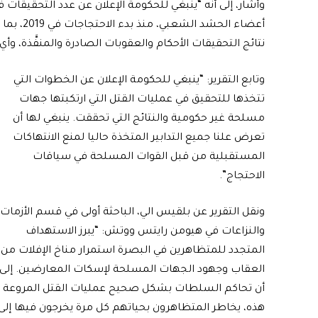
وأشار، إلى أنه “ينبغي للحكومة الإعلان عن عدد التحقيقا
أعضاء الح
نتائج التحقيقات الأحكام والعقوبات الصادرة والمنفَّذة، وأي
وتابع التقرير: “ينبغي للحكومة الإعلان عن الخطوات التي
تتخذها للتحقيق في عمليات القتل التي ارتكبتها جهات
مسلحة غير حكومية والنتائج التي تحققت. ينبغي لها أن
تعرض علنا جميع التدابير المتخذة حاليا لمنع الانتهاكات
المستقبلية من قبل القوات المسلحة في سياقات
الاحتجاج”.
ونقل التقرير عن بلقيس الي، الباحثة أولى في قسم الأزمات
والنزاعات في هيومن رايتس ووتش: “يبرز الاستهداف
المتجدد للمتظاهرين في البصرة استمرار مناخ الإفلات من
العقاب وجهود الجهات المسلحة لإسكات المعارضين. إلى
أن تحاكم السلطات بشكل صحيح عمليات القتل المروعة
هذه، يخاطر المتظاهرون بحياتهم كل مرة يخرجون فيها إلى