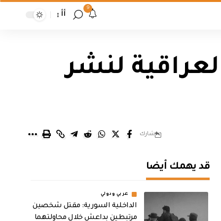
9
أأ
عراقية لنشر
شارك
قد يهمك أيضا
عربي ودولي
الداخلية السورية: مقتل شخصين
مرتبطين بداعش خلال محاولتهما