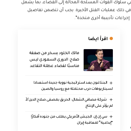
ت في سلوك القوات المسلحة المحالة إلى القضاء، بما يشمل
شد الشعبي، منذ بدء الاحتجاجات في 2019، بما في ذلك عمليات القتل الأخيرة. يجب أن تتضمن تفاصيل
 إجراءات تأديبية أخرى متخذة”.
اقرأ ايضا
مالك الخلود يسخر من صفقة
صلاح: الدوري السعودي ليس
مناسبًا لقضاء عطلة التقاعد
البنتاغون يعد استراتيجية نووية جديدة استعدادا
لسيناريوهات حرب محتملة مع روسيا والصين
‏ شركة مصافي الشمال: الحريق بمصفى صلاح الدين/2
لم يؤثر على الإنتاج
سي إن إن: الجيش الأمريكي يطلب من جنوده أفكارًا
“إبداعية” لمعاقبة إيران