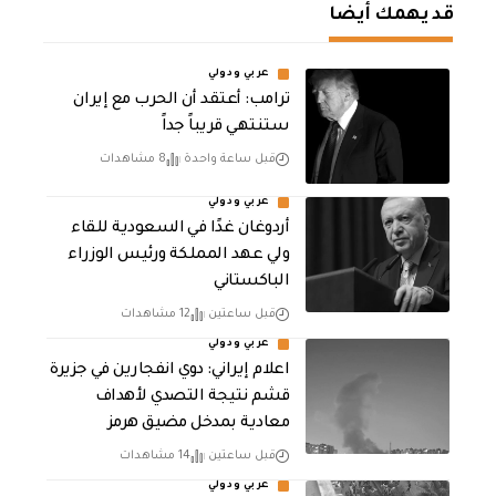
قد يهمك أيضا
عربي ودولي
‏ترامب: أعتقد أن الحرب مع إيران
ستنتهي قريباً جداً
قبل ساعة واحدة
8 مشاهدات
عربي ودولي
أردوغان غدًا في السعودية للقاء
ولي عهد المملكة ورئيس الوزراء
الباكستاني
قبل ساعتين
12 مشاهدات
عربي ودولي
اعلام إيراني: دوي انفجارين في جزيرة
قشم نتيجة التصدي لأهداف
معادية بمدخل مضيق هرمز
قبل ساعتين
14 مشاهدات
عربي ودولي