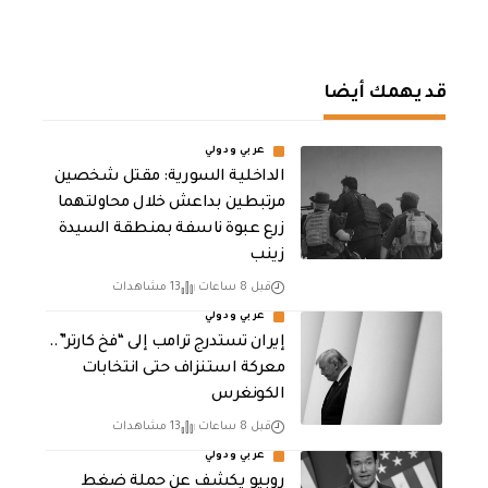
قد يهمك أيضا
عربي ودولي
الداخلية السورية: مقتل شخصين
مرتبطين بداعش خلال محاولتهما
زرع عبوة ناسفة بمنطقة السيدة
زينب
قبل 8 ساعات
13 مشاهدات
عربي ودولي
إيران تستدرج ترامب إلى “فخ كارتر”..
معركة استنزاف حتى انتخابات
الكونغرس
قبل 8 ساعات
13 مشاهدات
عربي ودولي
روبيو يكشف عن حملة ضغط