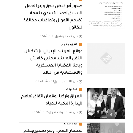
صدور أمر قبض بحق وزير العمل
السابق أحمد الأسدي بتهمة
تضخم الأموال وتعاقدات مخالفة
للقانون
قبل 27 دقيقة
10 مشاهدات
عربي ودولي
موقع المرشد الإيراني: بزشكيان
التقى المرشد مجتبى خامنئي
وبحثا القضايا العسكرية
والاقتصادية في البلاد
قبل 38 دقيقة
13 مشاهدات
محليات
العراق وتركيا يوقعان اتفاق تفاهم
للإدارة الذكية للمياه
قبل ساعة واحدة
29 مشاهدات
يوم جديد
مسمار القدم.. وجع صغير وعلاج