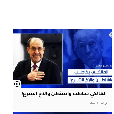
المالكي يخاطب واشنطن والاخ الشرع!
قبل 6 أشهر