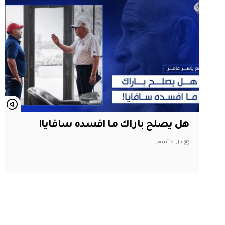
هل يصلح باراك ما افسده سافايا!
قبل 6 أشهر