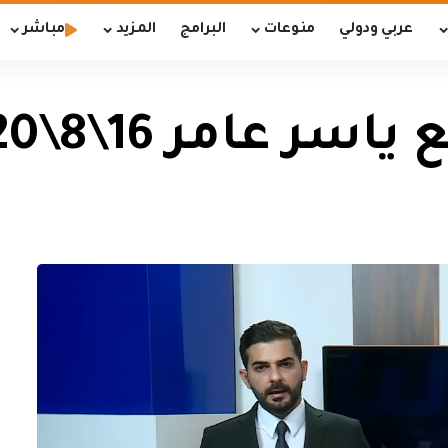
عربي ودولي
منوعات
البرامج
المزيد
مباشر
 عامر 16\8\2020