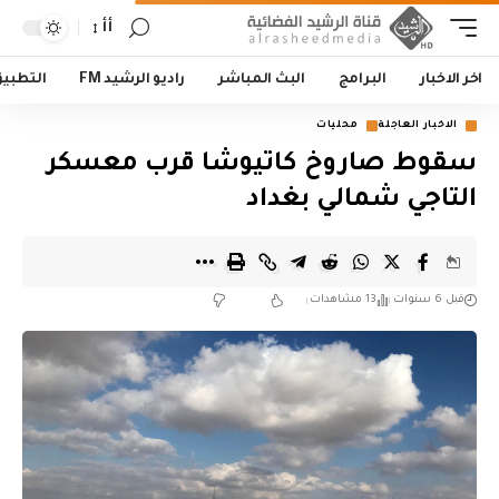
أأ
اخر الاخبار
البرامج
البث المباشر
راديو الرشيد FM
التطبي
الاخبار العاجلة
محليات
سقوط صاروخ كاتيوشا قرب معسكر
التاجي شمالي بغداد
قبل 6 سنوات
13 مشاهدات