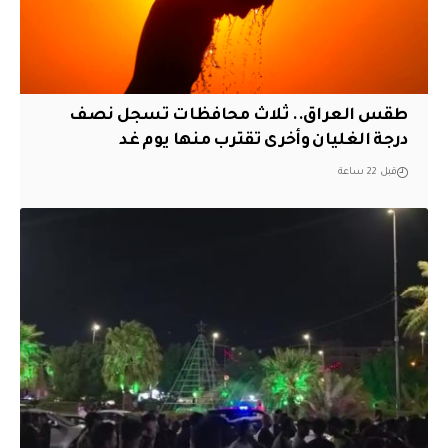
طقس العراق.. ثلاث محافظات تسجل نصف
درجة الغليان وأخرى تقترب منها يوم غد
قبل 22 ساعة