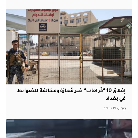
إغلاق 10 “كَراجات” غير مُجازة ومخالفة للضوابط
في بغداد
قبل 19 ساعة