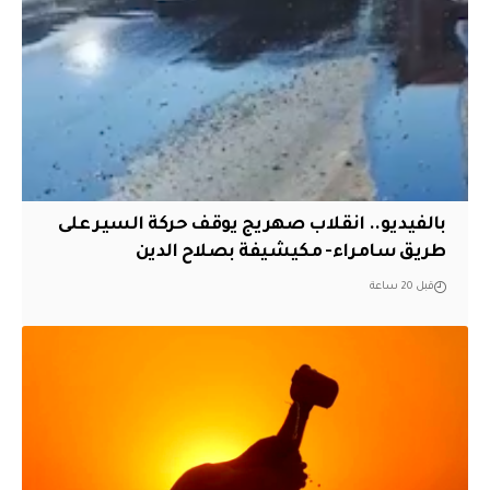
بالفيديو.. انقلاب صهريج يوقف حركة السير على
طريق سامراء- مكيشيفة بصلاح الدين
قبل 20 ساعة