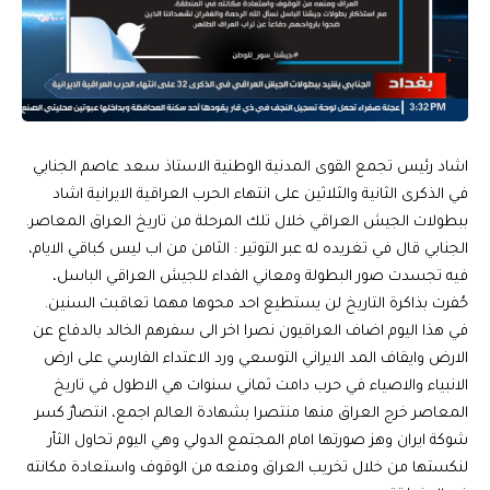
اشاد رئيس تجمع القوى المدنية الوطنية الاستاذ سعد عاصم الجنابي
في الذكرى الثانية والثلاثين على انتهاء الحرب العراقية الايرانية اشاد
ببطولات الجيش العراقي خلال تلك المرحلة من تاريخ العراق المعاصر.
الجنابي قال في تغريده له عبر التوتير : الثامن من اب ليس كباقي الايام،
فيه تجسدت صور البطولة ومعاني الفداء للجيش العراقي الباسل،
حُفرت بذاكرة التاريخ لن يستطيع احد محوها مهما تعاقبت السنين.
في هذا اليوم اضاف العراقيون نصرا اخر الى سفرهم الخالد بالدفاع عن
الارض وايقاف المد الايراني التوسعي ورد الاعتداء الفارسي على ارض
الانبياء والاصياء في حرب دامت ثماني سنوات هي الاطول في تاريخ
المعاصر خرج العراق منها منتصرا بشهادة العالم اجمع، انتصارٌ كسر
شوكة ايران وهز صورتها امام المجتمع الدولي وهي اليوم تحاول الثأر
لنكستها من خلال تخريب العراق ومنعه من الوقوف واستعادة مكانته