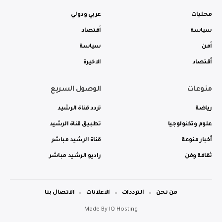
محليات
عربي ودولي
سياسة
أقتصاد
أمن
سياسة
أقتصاد
الاخيرة
منوعات
الوصول السريع
رياضة
تردد قناة الرشيد
علوم وتكنولوجيا
تطبيق قناة الرشيد
أخبار منوعة
قناة الرشيد مباشر
ثقافة وفن
راديو الرشيد مباشر
من نحن
الترددات
الاعلانات
الاتصال بنا
Made By
IQ Hosting