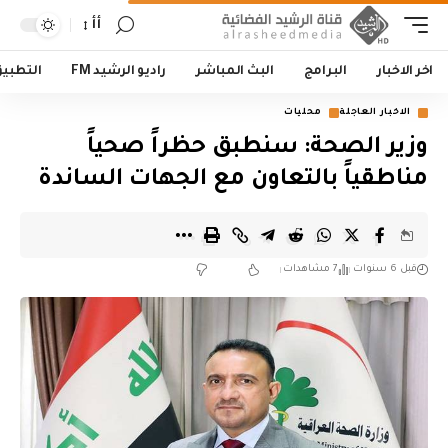
أأ
اخر الاخبار
البرامج
البث المباشر
راديو الرشيد FM
التطبي
الاخبار العاجلة
محليات
وزير الصحة: سنطبق حظراً صحياً
مناطقياً بالتعاون مع الجهات الساندة
قبل 6 سنوات
7 مشاهدات