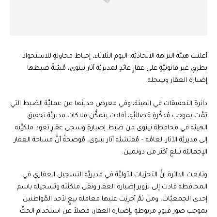
أعلنت هيئة النزاهة الاتحاديَّة، اليوم الثلاثاء، إحباط محاولةٍ للاستحواذ
بطرقٍ غير قانونيَّةٍ على عقارٍ عائدٍ لمديريَّة آثار نينوى، مُبيّنةً ضبطها
إضبارة العقار وسِجله.
دائرة التحقيقات في الهيئة، وفي معرض حديثها عن عمليَّة الضبط التي
تمَّت بموجب مُذكَّرةٍ قضائيَّةٍ، أفادت بتمكُّن ملاكات مديريَّة تحقيق
الهيئة في محافظة نينوى من ضبط إضبارة وسجل عقارٍ تعود ملكيَّته
إلى مديريَّة الآثار العامَّة – مُفتشيَّة آثار نينوى، مُوضحةً أنَّ مساحة العقار
الإجماليَّة تبلغ أكثر من دونمين.
وتابعت الدائرة إنَّ التحرّيات الأوليَّة في مديريَّة التسجيل العقاري في
المحافظة قادت إلى تزوير إضبارة العقار ونقل ملكيَّته وتسجيله باسم
إحدى الجمعيَّات، ومن ثمَّ أجرِيَت عليها معاملة بيعٍ لأحد المُواطنين
بموجب صور قيودٍ مربوطةٍ بإضبارة العقار، فضلاً عن استخدام الحكِّ