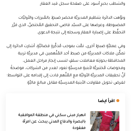
والشطب بحبرٍ أسود على صفحة سجل قيد العقار.
ونوَّهت الدائرة بتنظيم المديريَّة محضر ضبطٍ بالمُبرزات والأوليَّات
المضبوطة، وعرضها على السيّد قاضي التحقيق المُختصِّ، الذي قرَّر
التحفُّظ على إضبارة العقار وسجله إلى نتيجة الدعوى.
وفي عمليَّةٍ ضبطٍ أخرى، تمَّت بموجب مُذكَّرةٍ قضائيَّةٍ، أشارت الدائرة إلى
تمكُّن ملاكات المديريَّة من ضبط أحد المُتَّهمين في مديريَّة تربية
المحافظة بحوزته معاملات سلفٍ لنسب إنجاز مراحل العمل،
وفحوصات مُختبريَّة لأبنيةٍ مدرسيَّةٍ تعود لعددٍ من الشركات، موضحةً
أنَّ تحقيقات المديريَّة الأوليَّة مع المُتَّهم قادت إلى إقدامه على التواسط؛
لغرض تحويل مقاولات الأبنية المدرسيَّة مقابل مبالغ ماليَّةٍ.
اقرأ ايضا
انهيار مبنى سكني في منطقة الموافقية
بالبصرة والدفاع المدني يبحث عن امرأة
مفقودة