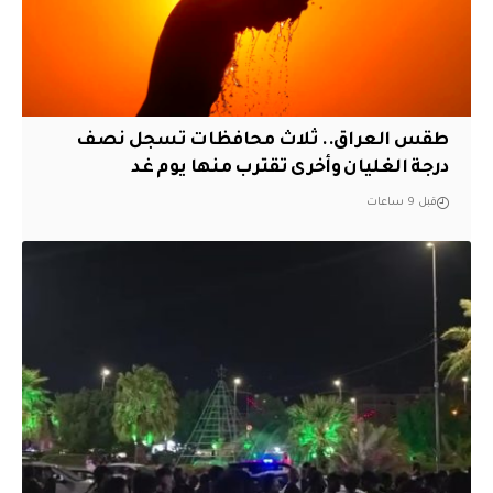
طقس العراق.. ثلاث محافظات تسجل نصف
درجة الغليان وأخرى تقترب منها يوم غد
قبل 9 ساعات