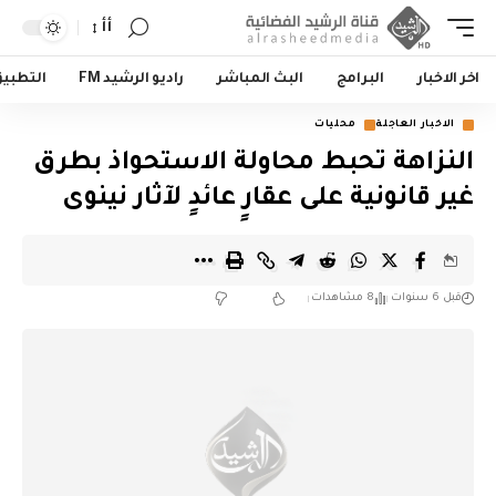
أأ
اخر الاخبار
البرامج
البث المباشر
راديو الرشيد FM
التطبي
الاخبار العاجلة
محليات
النزاهة تحبط محاولة الاستحواذ بطرق
غير قانونية على عقارٍ عائدٍ لآثار نينوى
قبل 6 سنوات
8 مشاهدات