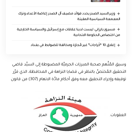
وزير السيد الصدر يحدد فوائد مضيف آل الصدر: إغاضة الأعداء وترك
المعمعة السياسية المقيتة
مسرور بارزاني: ليست لدينا علاقات مع إسرائيل والسياسة الخارجية
من اختصاص الحكومة الاتحادية
إغلاق 10 “كَراجات” غير مُجازة ومخالفة للضوابط في بغداد
وسيق المُتَّهم صحبة المبرزات الجرميَّة المضبوطة إلى السيِّد قاضي
التحقيق المُختصِّ بالنظر في قضايا النزاهة في المحافظة، الذي قرَّر
توقيفه وإجراء التحقيق معه وفق أحكام مادَّة الاتهام (307) من قانون
العقوبات.