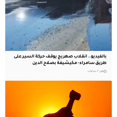
بالفيديو.. انقلاب صهريج يوقف حركة السير على
طريق سامراء- مكيشيفة بصلاح الدين
قبل 7 ساعات