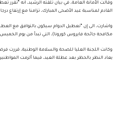
وقالت الأمانة العامة، في بيان تلقته الرشيد، انه “تقرر 
القادم لمناسبة عيد الأضحى المبارك، تزامنا مع إرتفاع درجا
واشارت، الى إن “تعطيل الدوام سيكون بالتوافق مع العطلة 
مكافحة جائحة فايروس كورونا)، التي تبدأ من يوم الخميس القادم 30/تموز الجاري ولغاية 
وكانت اللجنة العليا للصحة والسلامة الوطنية، قررت فرض 
يعاد النظر بالحظر بعد عطلة العيد، فيما ألزمت المواطنين 