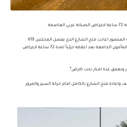
مة.
وقالت الامانة، في بيان تلقته الرشيد، ان “ملاكاتها في بلدية المنصور اعادت فتح الشارع الذي يفصل المحلتين 619
منطقة الاسكان والمحلة 623 منطقة الوشاش قرب كلية المأمون الجامعة بعد اغلاقه جزئياً لمدة 72 ساعة لاغراض
 وبعمق عدة امتار تحت الارض”.
سف واعادة فتح الشارع بالكامل امام حركة السير والمرور